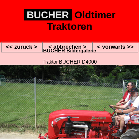
BUCHER
Oldtimer
Traktoren
<< zurück >
< abbrechen >
< vorwärts >>
BUCHER Bildergalerie
Traktor BUCHER D4000